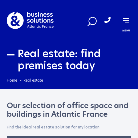
Aller au menu
Aller au contenu
MENU
Real estate: find
premises today
Home
Real estate
Our selection of office space and
buildings in Atlantic France
Find the ideal real estate solution for my location