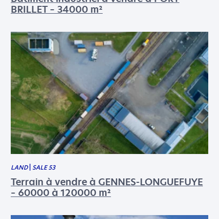
FIRST NAME
*
BRILLET – 34000 m²
LAST NAME
*
PHONE NUMBER
E-MAIL
*
MESSAGE
*
LAND
|
SALE 53
Terrain à vendre à GENNES-LONGUEFUYE
– 60000 à 120000 m²
I AGREE TO THE
PRIVACY POLICY