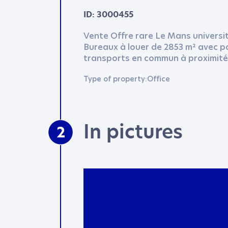
ID: 3000455
Vente Offre rare Le Mans universit
Bureaux à louer de 2853 m² avec pa
transports en commun à proximité,
Type of property:Office
In pictures
2
*
Mandatory fields
COMPANY