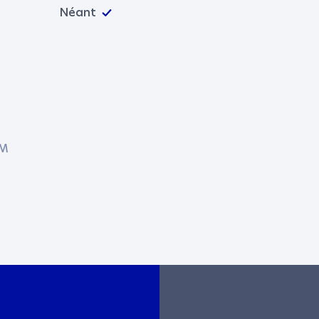
Néant
AM