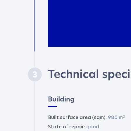
FIRST NAME
*
PHONE NUMBER
MESSAGE
*
Technical speci
3
I AGREE TO THE
PR
Building
2
Built surface area (sqm):
980 m
State of repair:
good