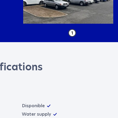
LAST NAME
*
E-MAIL
*
1
fications
IVACY POLICY
SEND
Disponible
Water supply